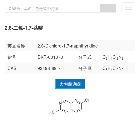
Toggl
navig
2,6-二氯-1,7-萘啶
英文名称
2,6-Dichloro-1,7-naphthyridine
货号
DKR-001070
分子式
C
H
Cl
N
8
4
2
2
CAS
93493-69-7
分子量
C
H
Cl
N
8
4
2
2
大包装询盘