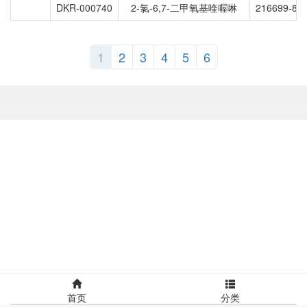
DKR-000740
2-氯-6,7-二甲氧基喹喔啉
216699-86-
1
2
3
4
5
6
首页
分类