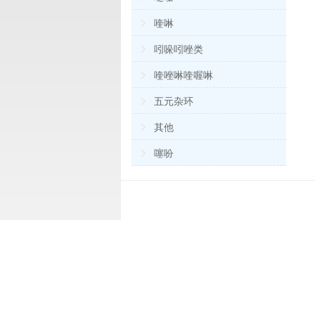
喹啉
吲哚吲唑类
喹唑啉喹喔啉
五元杂环
其他
噻吩