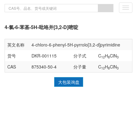
Toggl
navig
4-氯-6-苯基-5H-吡咯并[3,2-D]嘧啶
英文名称
4-chloro-6-phenyl-5H-pyrrolo[3,2-d]pyrimidine
货号
DKR-001115
分子式
C
H
ClN
12
8
3
CAS
875340-50-4
分子量
C
H
ClN
12
8
3
大包装询盘