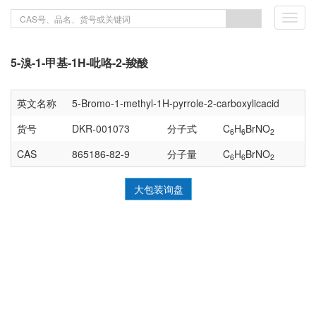
Toggl
navig
5-溴-1-甲基-1H-吡咯-2-羧酸
英文名称
5-Bromo-1-methyl-1H-pyrrole-2-carboxylicacid
货号
DKR-001073
分子式
C
H
BrNO
6
6
2
CAS
865186-82-9
分子量
C
H
BrNO
6
6
2
大包装询盘