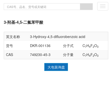
Toggl
navig
3-羟基-4,5-二氟苯甲酸
英文名称
3-Hydroxy-4,5-difluorobenzoic acid
货号
DKR-001136
分子式
C
H
F
O
7
4
2
3
CAS
749230-45-3
分子量
C
H
F
O
7
4
2
3
大包装询盘