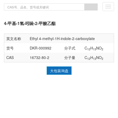
Toggl
navig
4-甲基-1氢-吲哚-2-甲酸乙酯
英文名称
Ethyl 4-methyl-1H-indole-2-carboxylate
货号
DKR-000992
分子式
C
H
NO
12
13
2
CAS
16732-80-2
分子量
C
H
NO
12
13
2
大包装询盘