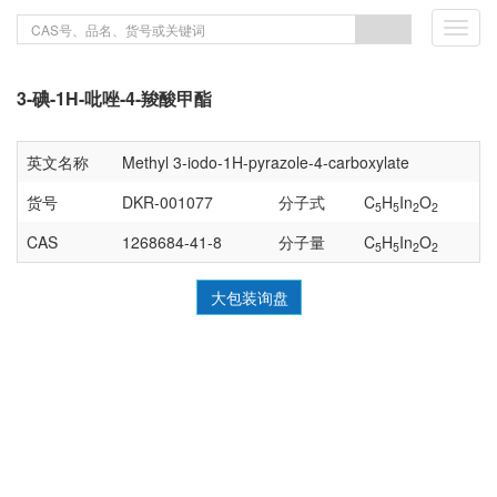
Toggl
navig
3-碘-1H-吡唑-4-羧酸甲酯
英文名称
Methyl 3-iodo-1H-pyrazole-4-carboxylate
货号
DKR-001077
分子式
C
H
In
O
5
5
2
2
CAS
1268684-41-8
分子量
C
H
In
O
5
5
2
2
大包装询盘